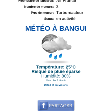
Air France
Propriétaire de l'appareil:
2
Nombre de moteurs:
Turboréacteur
Type de moteur:
en activité
Statut:
MÉTÉO À BANGUI
Température: 25°C
Risque de pluie éparse
Humidité: 80%
Vent: SW à 4km/h
Détail et prévisions