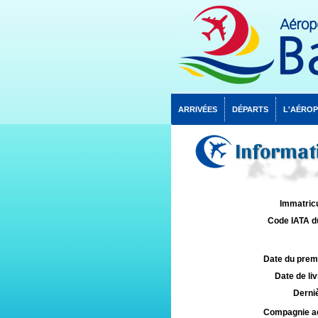
ARRIVÉES
DÉPARTS
L'AÉRO
Informati
Immatricu
Code IATA d
Date du premie
Date de liv
Derniè
Compagnie aé