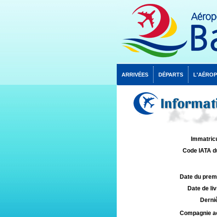
ARRIVÉES
DÉPARTS
L'AÉRO
Informati
Immatricu
Code IATA d
Date du premie
Date de liv
Derniè
Compagnie aé