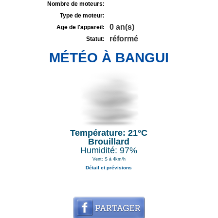
Nombre de moteurs:
Type de moteur:
0 an(s)
Age de l'appareil:
réformé
Statut:
MÉTÉO À BANGUI
Température: 21°C
Brouillard
Humidité: 97%
Vent: S à 4km/h
Détail et prévisions