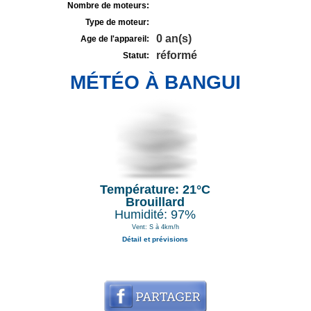
Nombre de moteurs:
Type de moteur:
0 an(s)
Age de l'appareil:
réformé
Statut:
MÉTÉO À BANGUI
Température: 21°C
Brouillard
Humidité: 97%
Vent: S à 4km/h
Détail et prévisions