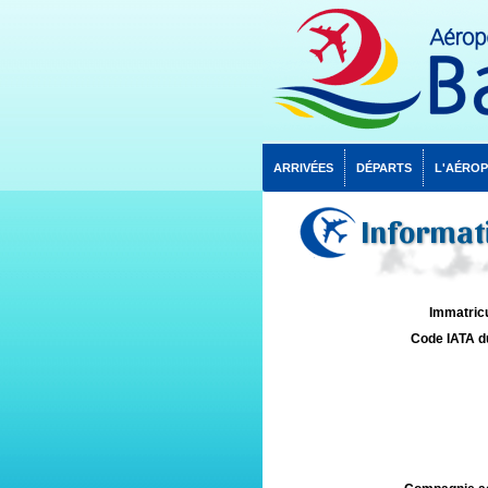
ARRIVÉES
DÉPARTS
L'AÉRO
Informati
Immatricu
Code IATA d