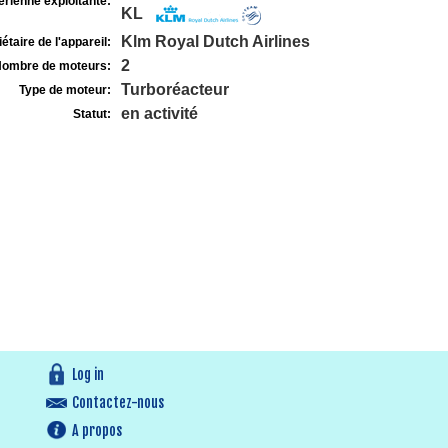
rienne exploitante:
KL
Klm Royal Dutch Airlines
étaire de l'appareil:
2
ombre de moteurs:
Turboréacteur
Type de moteur:
en activité
Statut:
Log in
Contactez-nous
A propos