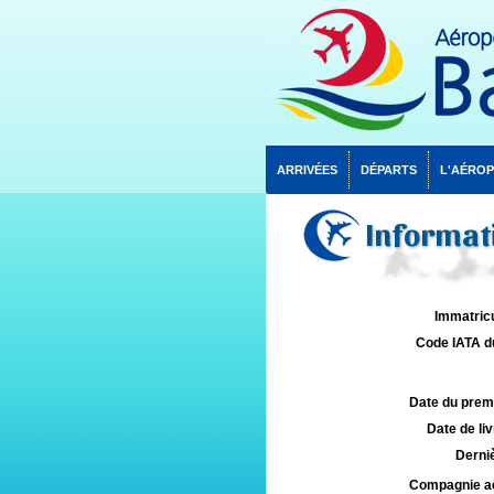
ARRIVÉES
DÉPARTS
L'AÉRO
Informati
Immatricu
Code IATA d
Date du premie
Date de liv
Derniè
Compagnie aé