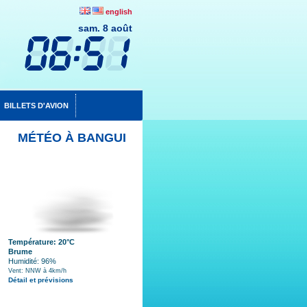
english
sam. 8 août
BILLETS D'AVION
MÉTÉO À BANGUI
Température: 20°C
Brume
Humidité: 96%
Vent: NNW à 4km/h
Détail et prévisions