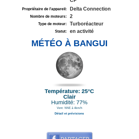
CP
Delta Connection
Propriétaire de l'appareil:
2
Nombre de moteurs:
Turboréacteur
Type de moteur:
en activité
Statut:
MÉTÉO À BANGUI
Température: 25°C
Clair
Humidité: 77%
Vent: NNE à 4km/h
Détail et prévisions