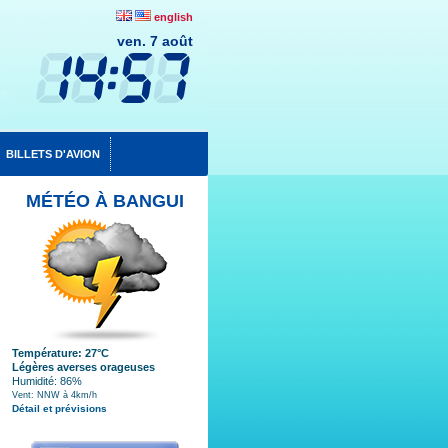
english
ven. 7 août
BILLETS D'AVION
MÉTÉO À BANGUI
Température: 27°C
Légères averses orageuses
Humidité: 86%
Vent: NNW à 4km/h
Détail et prévisions