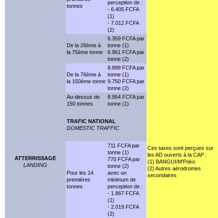
perception de :
tonnes
- 6.405 FCFA
(1)
- 7.012 FCFA
(2)
6.359 FCFA par
De la 26ème à
tonne (1)
la 75ème tonne
6.961 FCFA par
tonne (2)
8.899 FCFA par
De la 76ème à
tonne (1)
la 150ème tonne
9.750 FCFA par
tonne (2)
Au-dessus de
8.954 FCFA par
150 tonnes
tonne (1)
TRAFIC NATIONAL
DOMESTIC TRAFFIC
711 FCFA par
Ces taxes sont perçues sur
tonne (1)
les AD ouverts à la CAP :
ATTERRISSAGE
770 FCFA par
(1) BANGUI/M'Poko
LANDING
tonne (2)
(2) Autres aérodromes
Pour les 14
avec un
secondaires
premières
minimum de
tonnes
perception de :
- 1.867 FCFA
(1)
- 2.019 FCFA
(2)