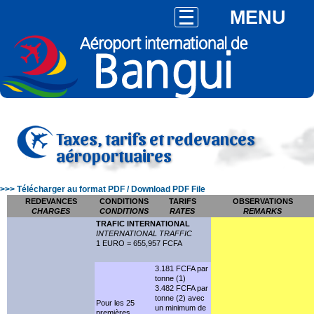
MENU
Taxes, tarifs et redevances
aéroportuaires
>>> Télécharger au format PDF / Download PDF File
REDEVANCES
CONDITIONS
TARIFS
OBSERVATIONS
CHARGES
CONDITIONS
RATES
REMARKS
TRAFIC INTERNATIONAL
INTERNATIONAL TRAFFIC
1 EURO = 655,957 FCFA
3.181 FCFA par
tonne (1)
3.482 FCFA par
tonne (2) avec
Pour les 25
un minimum de
premières