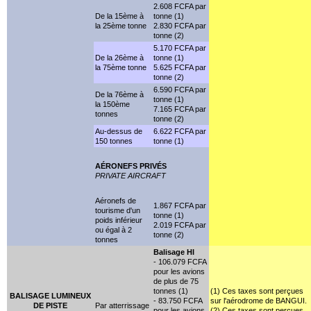
2.608 FCFA par
De la 15ème à
tonne (1)
la 25ème tonne
2.830 FCFA par
tonne (2)
5.170 FCFA par
De la 26ème à
tonne (1)
la 75ème tonne
5.625 FCFA par
tonne (2)
6.590 FCFA par
De la 76ème à
tonne (1)
la 150ème
7.165 FCFA par
tonnes
tonne (2)
Au-dessus de
6.622 FCFA par
150 tonnes
tonne (1)
AÉRONEFS PRIVÉS
PRIVATE AIRCRAFT
Aéronefs de
1.867 FCFA par
tourisme d'un
tonne (1)
poids inférieur
2.019 FCFA par
ou égal à 2
tonne (2)
tonnes
Balisage HI
- 106.079 FCFA
pour les avions
de plus de 75
tonnes (1)
(1) Ces taxes sont perçues
BALISAGE LUMINEUX
- 83.750 FCFA
sur l'aérodrome de BANGUI.
DE PISTE
Par atterrissage
pour les avions
(2) Ces taxes sont perçues