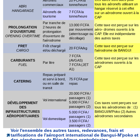
Aéronefs
20 FCFA la
tous les aéronefs utilisant un
commerciaux
tonne/heure
ABRI
hangar réservé à cet effet
HANGARAGE
Aéronefs de
7 FCFA la
sur un aérodrome ouvert à la
tourisme
tonne/heure
CAP
Par tranche de
13.000 FCFA
Cette taxe est perçue sur les
PROLONGATION
2 heures de
par mouvement
aéro- dromes ouverts à la
D'OUVERTURE
prolongation
(atterrissage ou
CAP. Elle est indépendante
OPENING OVERTIME
d'ouverture de
décollage)
des autres taxes
l'aérodrome
FRET
Frêt chargé
Cette taxe est perçue sur
20 FCFA/kg
CARGO
et/ou déchargé
l'aérodrome de BANGUI
7 FCFA
Cette taxe est perçue sur les
CARBURANTS
(AVGAS)
Par litre
aérodromes ouverts à la
FUEL
7 FCFA (JET
CAP
A1)
Repas préparé
et servi à bord,
75 FCFA par
CATERING
ou en salle de
repas
transit
20.000 FCFA /
passagers (1)
Vol international
5.000 FCFA /
DÉVELOPPEMENT
Ces taxes sont perçues sur
passagers (2)
DES
tous les aérodromes de : (1)
INFRASTRUCTURES
BANGUI/M'Poko (2) Autres
5.000 FCFA /
AÉROPORTUAIRES
aérodromes secondaires
passagers (1)
Vol domestique
3.500 FCFA /
passagers (2)
Voir l'ensemble des autres taxes, redevances, frais et
tarifications de l'aéroport international de Bangui-M'poko et
des aérodromes de République centrafricaine