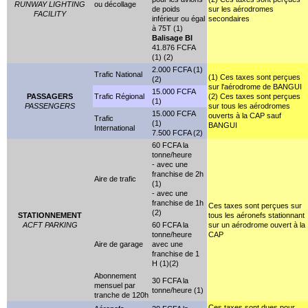
RUNWAY LIGHTING
ou décollage
de poids
sur les aérodromes
FACILITY
inférieur ou égal
secondaires
à 75T (1)
Balisage BI
41.876 FCFA
(1) (2)
2.000 FCFA (1)
Trafic National
(1) Ces taxes sont perçues
(2)
sur l'aérodrome de BANGUI
15.000 FCFA
PASSAGERS
Trafic Régional
(2) Ces taxes sont perçues
(1)
PASSENGERS
sur tous les aérodromes
15.000 FCFA
ouverts à la CAP sauf
Trafic
(1)
BANGUI
International
7.500 FCFA (2)
60 FCFA la
tonne/heure
- avec une
franchise de 2h
Aire de trafic
(1)
- avec une
franchise de 1h
Ces taxes sont perçues sur
(2)
STATIONNEMENT
tous les aéronefs stationnant
ACFT PARKING
60 FCFA la
sur un aérodrome ouvert à la
tonne/heure
CAP
Aire de garage
avec une
franchise de 1
H (1)(2)
Abonnement
30 FCFA la
mensuel par
tonne/heure (1)
tranche de 120h
Ces taxes sont dues pour