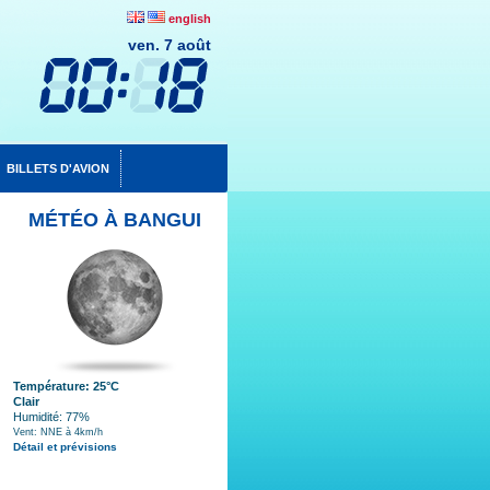
english
ven. 7 août
BILLETS D'AVION
MÉTÉO À BANGUI
Température: 25°C
Clair
Humidité: 77%
Vent: NNE à 4km/h
Détail et prévisions