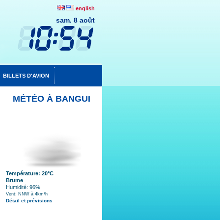
english
sam. 8 août
BILLETS D'AVION
MÉTÉO À BANGUI
Température: 20°C
Brume
Humidité: 96%
Vent: NNW à 4km/h
Détail et prévisions