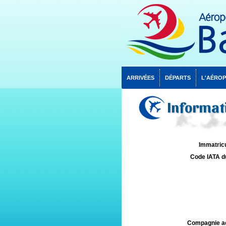
ARRIVÉES
DÉPARTS
L'AÉRO
Informati
Immatricu
Code IATA d
Compagnie aé