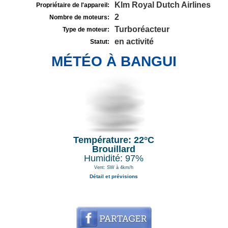
Klm Royal Dutch Airlines
Propriétaire de l'appareil:
2
Nombre de moteurs:
Turboréacteur
Type de moteur:
en activité
Statut:
MÉTÉO À BANGUI
Température: 22°C
Brouillard
Humidité: 97%
Vent: SW à 4km/h
Détail et prévisions