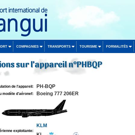
PORT
COMPAGNIES
TRANSPORTS
TOURISME
FORMALITÉS
ons sur l'appareil n°PHBQP
PH-BQP
lation de l'appareil:
Boeing 777 206ER
u modèle d'aéronef:
KLM
rienne exploitante:
KL