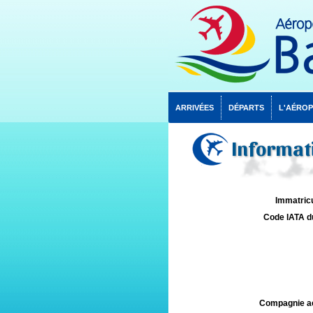
ARRIVÉES
DÉPARTS
L'AÉRO
Informati
Immatricu
Code IATA d
Compagnie aé