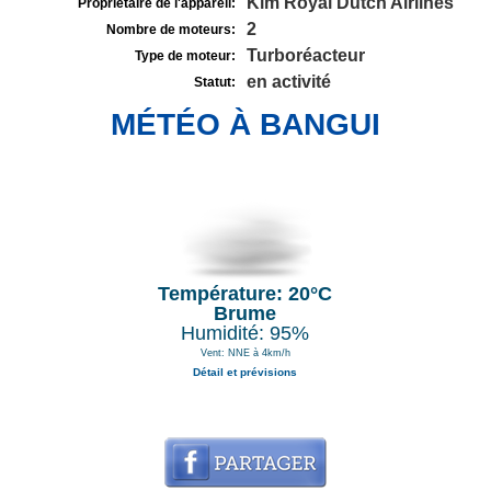
Klm Royal Dutch Airlines
Propriétaire de l'appareil:
2
Nombre de moteurs:
Turboréacteur
Type de moteur:
en activité
Statut:
MÉTÉO À BANGUI
Température: 20°C
Brume
Humidité: 95%
Vent: NNE à 4km/h
Détail et prévisions