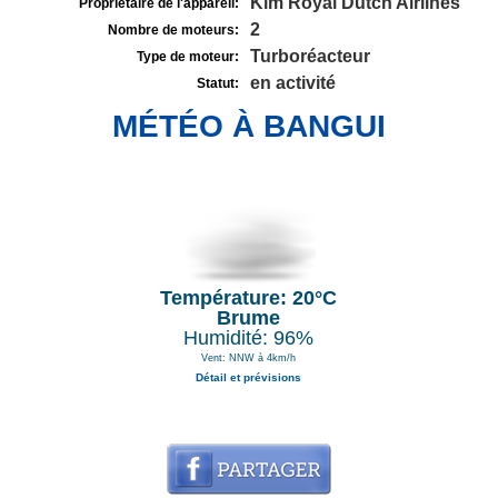
Klm Royal Dutch Airlines
Propriétaire de l'appareil:
2
Nombre de moteurs:
Turboréacteur
Type de moteur:
en activité
Statut:
MÉTÉO À BANGUI
Température: 20°C
Brume
Humidité: 96%
Vent: NNW à 4km/h
Détail et prévisions