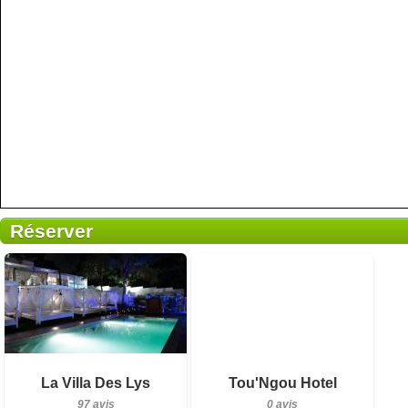
Réserver
0 avis
Détails
Réserver
Petit-déjeuner inclus
La Villa Des Lys
Tou'Ngou Hotel
97 avis
97 avis
0 avis