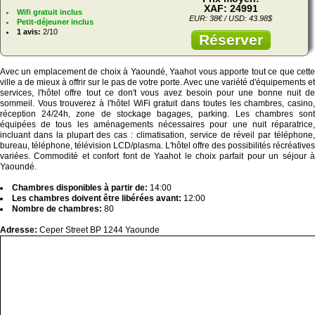
XAF: 24991
Wifi gratuit inclus
EUR: 38€ / USD: 43.98$
Petit-déjeuner inclus
1 avis:
2/10
Réserver
Avec un emplacement de choix à Yaoundé, Yaahot vous apporte tout ce que cette
ville a de mieux à offrir sur le pas de votre porte. Avec une variété d'équipements et
services, l'hôtel offre tout ce don't vous avez besoin pour une bonne nuit de
sommeil. Vous trouverez à l'hôtel WiFi gratuit dans toutes les chambres, casino,
réception 24/24h, zone de stockage bagages, parking. Les chambres sont
équipées de tous les aménagements nécessaires pour une nuit réparatrice,
incluant dans la plupart des cas : climatisation, service de réveil par téléphone,
bureau, téléphone, télévision LCD/plasma. L'hôtel offre des possibilités récréatives
variées. Commodité et confort font de Yaahot le choix parfait pour un séjour à
Yaoundé.
Chambres disponibles à partir de:
14:00
Les chambres doivent être libérées avant:
12:00
Nombre de chambres:
80
Adresse:
Ceper Street BP 1244 Yaounde