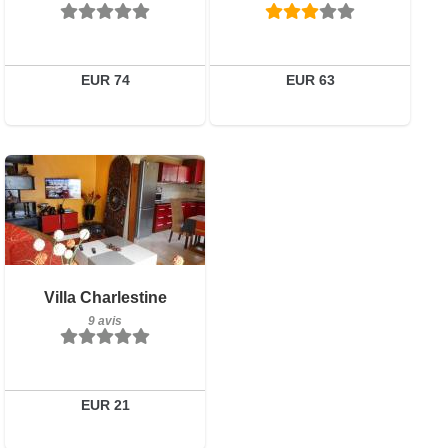
Détails
Réserver
EUR 74
EUR 63
9 avis
Détails
Réserver
Villa Charlestine
9 avis
EUR 21