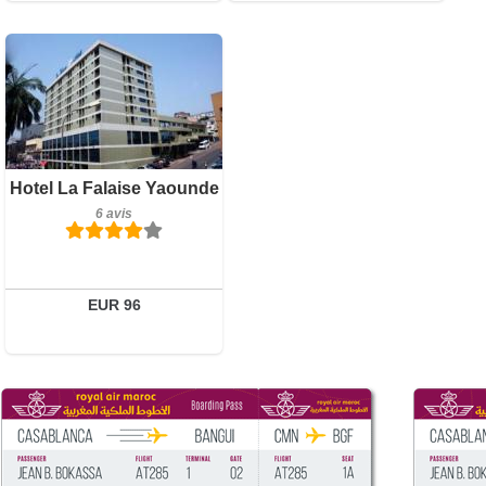
Petit-déjeuner inclus
Hotel La Falaise Yaounde
6 avis
6 avis
Détails
Réserver
EUR 96