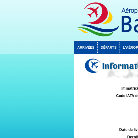
ARRIVÉES
DÉPARTS
L'AÉRO
Informati
Immatricu
Code IATA d
Date de liv
Derniè