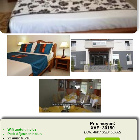
Prix moyen:
XAF: 30150
Wifi gratuit inclus
EUR: 46€ / USD: 53.06$
Petit-déjeuner inclus
23 avis:
6.5/10