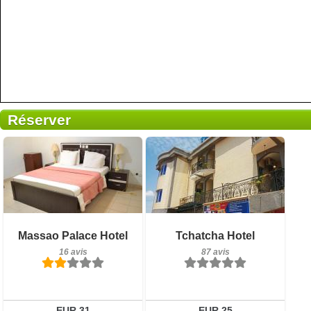
Réserver
16 avis
Petit-déjeuner inclus
Massao Palace Hotel
Tchatcha Hotel
Détails
87 avis
16 avis
87 avis
Réserver
Détails
Réserver
EUR 31
EUR 25