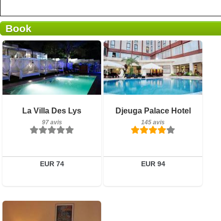
Book
145 avis
Petit-déjeuner inclus
La Villa Des Lys
Djeuga Palace Hotel
Détails
97 avis
97 avis
145 avis
Réserver
Détails
Réserver
EUR 74
EUR 94