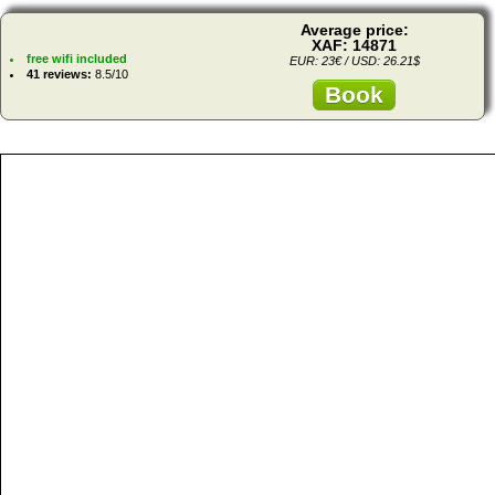
Average price:
XAF: 14871
free wifi included
EUR: 23€ / USD: 26.21$
41 reviews:
8.5/10
Book